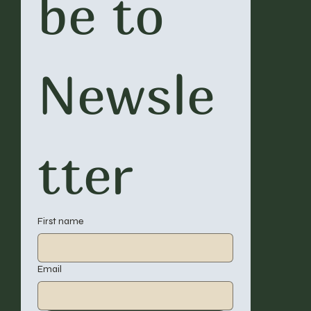
be to 
Newsle
tter
First name
Email