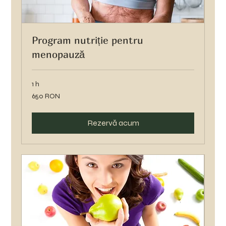
Program nutriție pentru
menopauză
1 h
650
650 RON
de
lei
românești
Rezervă acum