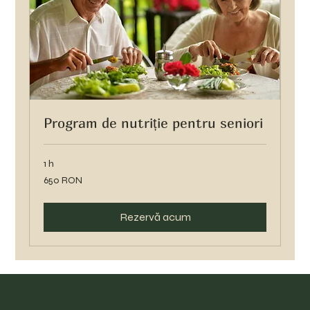
Program de nutriție pentru seniori
1 h
650
650 RON
de
lei
românești
Rezervă acum
Dr. Oana Ciuhureanu