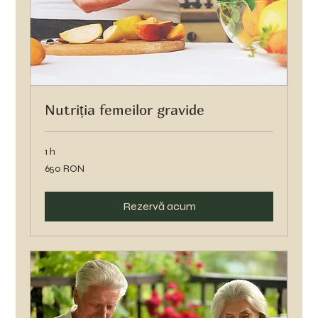
Nutriția femeilor gravide
1 h
650
650 RON
de
lei
românești
Rezervă acum