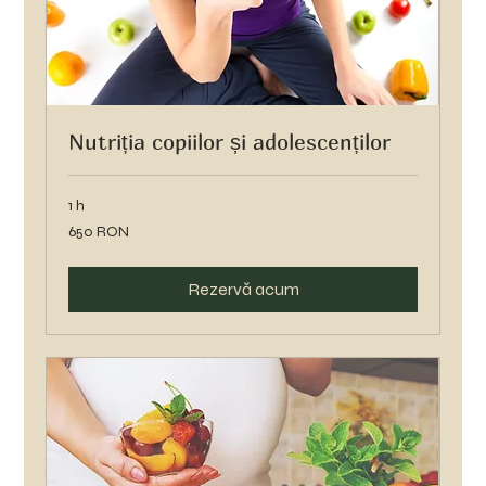
Nutriția copiilor și adolescenților
1 h
650
650 RON
de
lei
românești
Rezervă acum